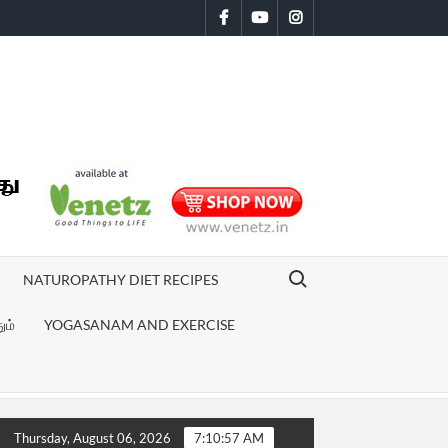
Facebook
Youtube
Instagram
Search for:
NATUROPATHY DIET RECIPES
ும்
YOGASANAM AND EXERCISE
னம் | Sivaranjiniyum Innum Sila Pengalum Movie review
மனஅழுத்
Thursday, August 06, 2026
7:10:58 AM