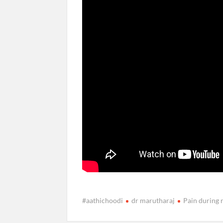
#aathichoodi
dr marutharaj
Pain during 