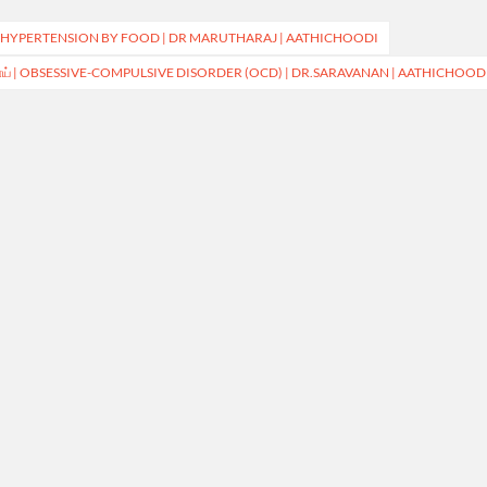
ONTROL HYPERTENSION BY FOOD | DR MARUTHARAJ | AATHICHOODI
 நோய் | OBSESSIVE-COMPULSIVE DISORDER (OCD) | DR.SARAVANAN | AATHICHOOD