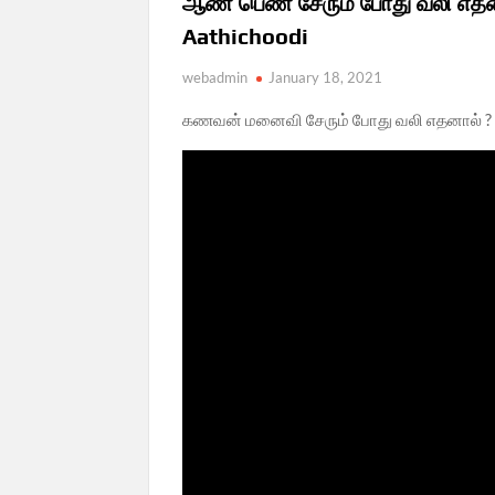
ஆண் பெண் சேரும் போது வலி எதனால
Aathichoodi
webadmin
January 18, 2021
கணவன் மனைவி சேரும் போது வலி எதனால் ? ஆண