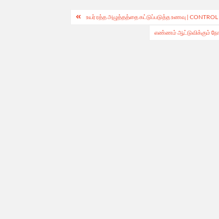
Post
உயர் ரத்த அழுத்தத்தை கட்டுப்படுத்த உணவு | C
navigation
எண்ணம் ஆட்டுவிக்கும்