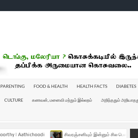
ICHOODI
PARENTING
FOOD & HEALTH
HEALTH FACTS
DIABETES
CULTURE
கணவன், மனைவி மற்றும் இல்லறம்
அறிந்ததும் அறியாதத
hichoodi
சிவரஞ்சனியும் இன்னும் சில பெண்களும் படம் விமர்ச