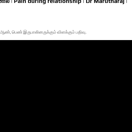
் | Pain during relationship | Dr Marutharaj |
், பெண் இருபாலினருக்கும் விளக்கும் பதிவு.