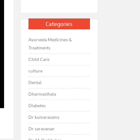
Categories
Ayurveda Medicines &
Treatments
Child Care
culture
Dental
Dharmasthala
Diabetes
Dr kumarasamy
Dr saravanan