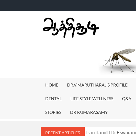
Skip
to
content
AATH
TV
HOME
DR.V.MARUTHARAJ’S PROFILE
DENTAL
LIFE STYLE WELLNESS
Q&A
STORIES
DR KUMARASAMY
cers symptoms and treatments in Tamil | Dr Eswaramoorthy | Aat
RECENT ARTICLES