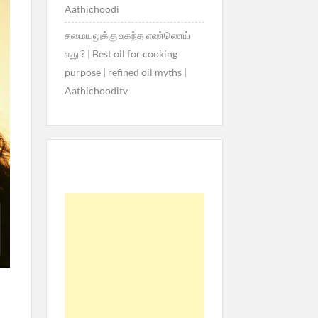
Aathichoodi
சமையலுக்கு உகந்த எண்ணெய்
எது ? | Best oil for cooking
purpose | refined oil myths |
Aathichooditv