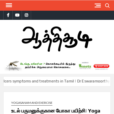
Skip
Search
to
Facebook
Youtube
Instagram
content
AAT
s symptoms and treatments in Tamil | Dr Eswaramoorthy | Aathich
YOGASANAM AND EXERCISE
உடல் பருமனுக்குகான யோகா பயிற்சி| Yoga