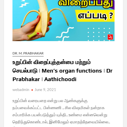
DR. M. PRABHAKAR
உறுப்பின் விறைப்புத்தன்மை மற்றும்
செயல்பாடு | Men’s organ functions | Dr
Prabhakar | Aathichoodi
webadmin
June 9, 2021
உறுப்பின் வரையறை என்று பல ஆண்களுக்கு
நம்பவைக்கப்பட்ட பின்ணணி .. சில விஷமிகள் நன்றாக
சம்பாரிக்க பயன்படுத்தும் யுக்தி.. உண்மை என்னவென்று
தெரிந்துகொண்டால், இனிமேலும் ஏமாறத்தேவையில்லை..