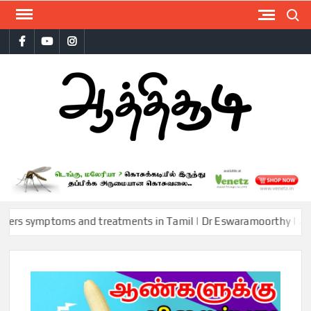
Skip
Search
to
Facebook
Youtube
Instagram
content
AAT
ymptoms and treatments in Tamil | Dr Eswaramoorthy | Aathichood