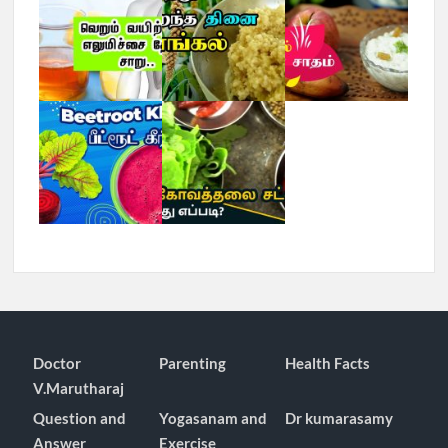
Doctor
Parenting
Health Facts
V.Marutharaj
Question and
Yogasanam and
Dr kumarasamy
Answer
Exercise