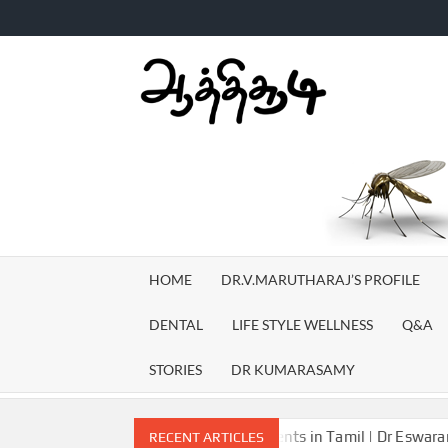
Skip
to
content
AATH
TV
HOME
DR.V.MARUTHARAJ’S PROFILE
DENTAL
LIFE STYLE WELLNESS
Q&A
STORIES
DR KUMARASAMY
 Ulcers symptoms and treatments in Tamil | Dr Eswaramoorthy | A
RECENT ARTICLES