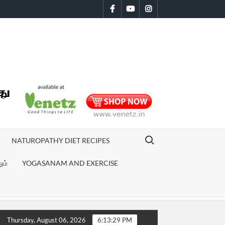
Facebook
Youtube
Instagram
Search for:
NATUROPATHY DIET RECIPES
ும்
YOGASANAM AND EXERCISE
ர்சனம் | Sivaranjiniyum Innum Sila Pengalum Movie review
மனஅழு
Thursday, August 06, 2026
6:13:30 PM