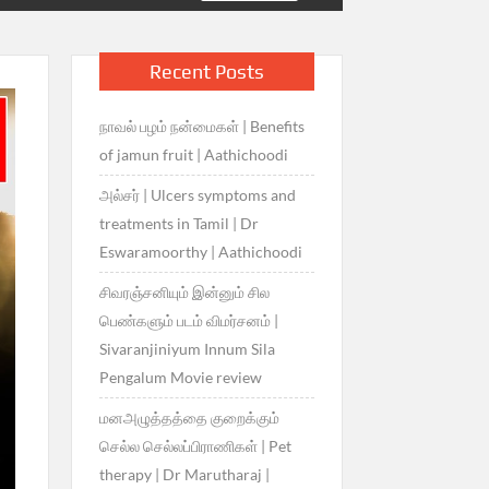
Recent Posts
நாவல் பழம் நன்மைகள் | Benefits
of jamun fruit | Aathichoodi
அல்சர் | Ulcers symptoms and
treatments in Tamil | Dr
Eswaramoorthy | Aathichoodi
சிவரஞ்சனியும் இன்னும் சில
பெண்களும் படம் விமர்சனம் |
Sivaranjiniyum Innum Sila
Pengalum Movie review
மனஅழுத்தத்தை குறைக்கும்
செல்ல செல்லப்பிராணிகள் | Pet
therapy | Dr Marutharaj |