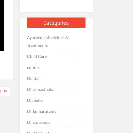
Categories
Ayurveda Medicines &
Treatments
Child Care
culture
Dental
Dharmasthala
4
Diabetes
Dr kumarasamy
Dr saravanan