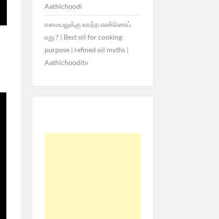
Aathichoodi
சமையலுக்கு உகந்த எண்ணெய்
எது ? | Best oil for cooking
purpose | refined oil myths |
Aathichooditv