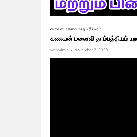
கணவன், மனைவி மற்றும் இல்லறம்
கணவன் மனைவி தாம்பத்தியம் உறவு
webadmin
November 3, 2020