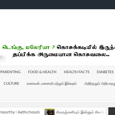
ICHOODI
PARENTING
FOOD & HEALTH
HEALTH FACTS
DIABETES
CULTURE
கணவன், மனைவி மற்றும் இல்லறம்
அறிந்ததும் அறியாதத
athichoodi
சிவரஞ்சனியும் இன்னும் சில பெண்களும் படம் விம