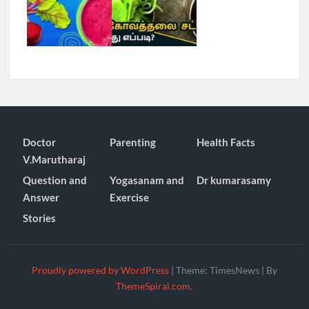
Doctor
Parenting
Health Facts
V.Marutharaj
Question and
Yogasanam and
Dr kumarasamy
Answer
Exercise
Stories
Proudly powered by WordPress
|
Theme: TimesNews
|
By
ThemeSpiral.com
.