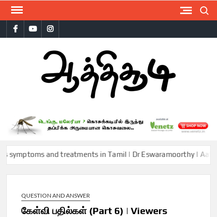
Skip
Search
to
Facebook
Youtube
Instagram
content
AAT
mptoms and treatments in Tamil | Dr Eswaramoorthy | Aathichoodi
QUESTION AND ANSWER
கேள்வி பதில்கள் (Part 6) | Viewers