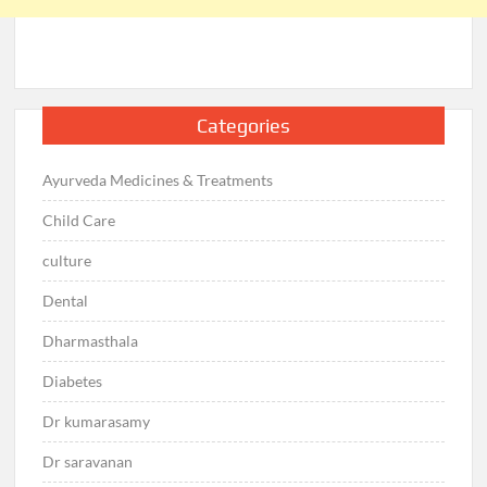
Categories
Ayurveda Medicines & Treatments
Child Care
culture
Dental
Dharmasthala
Diabetes
Dr kumarasamy
Dr saravanan