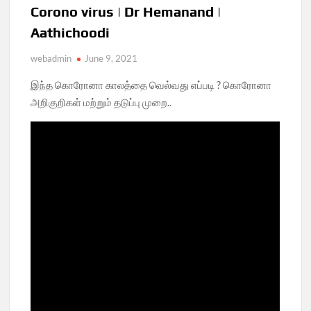
Corono virus | Dr Hemanand |
Aathichoodi
webadmin
June 9, 2021
இந்த கொரோனா காலத்தை வெல்வது எப்படி ? கொரோனா
அறிகுறிகள் மற்றும் தடுப்பு முறை..