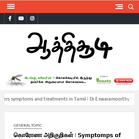
Skip
Search
to
Facebook
Youtube
Instagram
content
AAT
symptoms and treatments in Tamil | Dr Eswaramoorthy | Aathichoo
GENERAL TOPIC
கொரோனா அறிகுறிகள் | Symptomps of