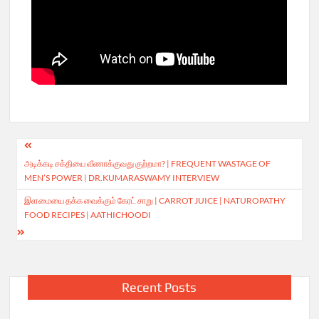
Post
அடிக்கடி சக்தியை வீணாக்குவது குற்றமா? | FREQUENT WASTAGE OF
navigation
MEN’S POWER | DR.KUMARASWAMY INTERVIEW
இளமையை தக்க வைக்கும் கேரட் சாறு | CARROT JUICE | NATUROPATHY
FOOD RECIPES | AATHICHOODI
Recent Posts