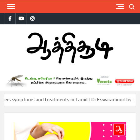
Skip
Search
to
Facebook
Youtube
Instagram
content
AAT
ymptoms and treatments in Tamil | Dr Eswaramoorthy | Aathichood