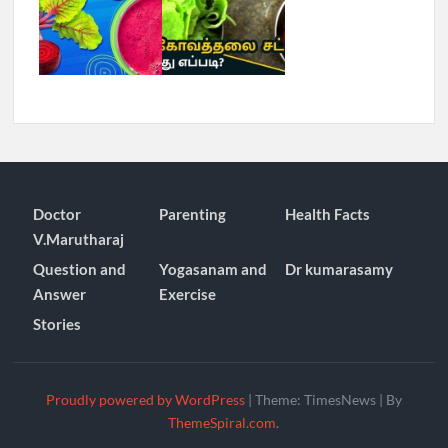
Doctor
Parenting
Health Facts
V.Marutharaj
Question and
Yogasanam and
Dr kumarasamy
Answer
Exercise
Stories
Proudly powered by WordPress
|
Theme: TimesNews
|
By
ThemeSpiral.com
.