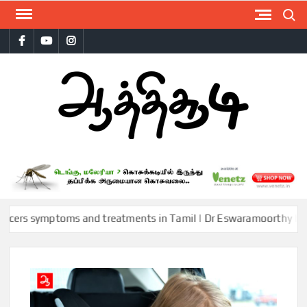
Skip
Search
to
Facebook
Youtube
Instagram
content
AAT
symptoms and treatments in Tamil | Dr Eswaramoorthy | Aathichoo