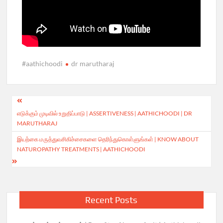
#aathichoodi
dr marutharaj
Post
எடுக்கும் முடிவில் உறுதிப்பாடு | ASSERTIVENESS | AATHICHOODI | DR
navigation
MARUTHARAJ
இயற்கை மருத்துவசிகிச்சைகளை தெரிந்துகொள்ளுங்கள் | KNOW ABOUT
NATUROPATHY TREATMENTS | AATHICHOODI
Recent Posts