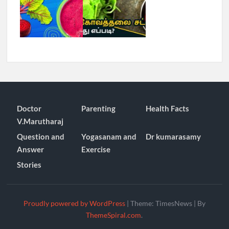
Doctor
Parenting
Health Facts
V.Marutharaj
Question and
Yogasanam and
Dr kumarasamy
Answer
Exercise
Stories
Proudly powered by WordPress
|
Theme: TimesNews
|
By
ThemeSpiral.com
.