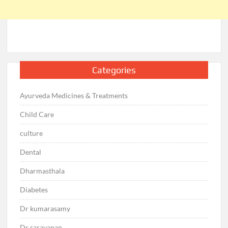
Categories
Ayurveda Medicines & Treatments
Child Care
culture
Dental
Dharmasthala
Diabetes
Dr kumarasamy
Dr saravanan