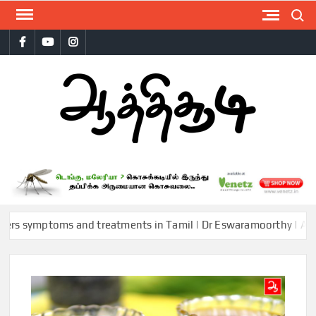
Skip
Search
to
Facebook
Youtube
Instagram
content
AAT
ymptoms and treatments in Tamil | Dr Eswaramoorthy | Aathichood