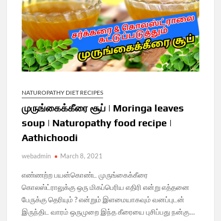
NATUROPATHY DIET RECIPES
முருங்கைக்கீரை சூப் | Moringa leaves
soup | Naturopathy food recipe |
Aathichoodi
webadmin
March 8, 2021
எண்ணற்ற பயன்கொண்ட முருங்கைக்கீரை
கொலஸ்ட்ராலுக்கு ஒரு மிகப்பெரிய எதிரி என்று எத்தனை
பேருக்கு தெரியும் ? என்றும் இளமையாகவும் வனப்புடன்
இருந்திட வாரம் ஒருமுறை இந்த கீரையை புசிப்பது நன்கு…