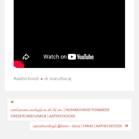
#aathichoodi
dr marutharaj
Post
பணப்பையை கசக்கும் கடன் அட்டை | HUMAN MIND TOWARDS
navigation
CREDITCARD USAGE | AATHICHOODI
குறையொன்றும் இல்லை – நிறை | NIRAI | AATHICHOODI