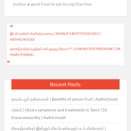
motion
good Food to eat during Diarrhea
Post
இட்லி உலகின் மிகசிறந்த உணவு | WORLD’S BEST FOOD IDLY |
navigation
AATHICHOODI
குறைந்த ரத்தஅழுத்தம் என்பது ஒரு நோயா ?? | LOW BLOOD PRESSURE | DR
MARUTHARAJ
Recent Posts
நாவல் பழம் நன்மைகள் | Benefits of jamun fruit | Aathichoodi
அல்சர் | Ulcers symptoms and treatments in Tamil | Dr
Eswaramoorthy | Aathichoodi
சிவரஞ்சனியும் இன்னும் சில பெண்களும் படம் விமர்சனம் |