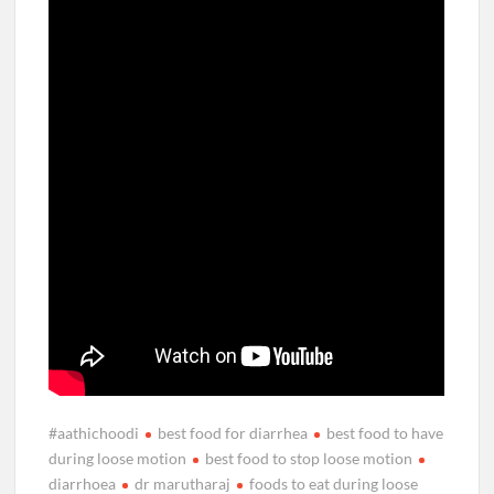
#aathichoodi
best food for diarrhea
best food to have
during loose motion
best food to stop loose motion
diarrhoea
dr marutharaj
foods to eat during loose