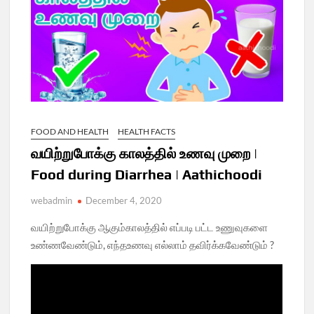
FOOD AND HEALTH
HEALTH FACTS
வயிற்றுபோக்கு காலத்தில் உணவு முறை |
Food during Diarrhea | Aathichoodi
webadmin
December 4, 2020
வயிற்றுபோக்கு ஆகும்காலத்தில் எப்படி பட்ட உணுவுகளை
உண்ணவேண்டும், எந்தஉணவு எல்லாம் தவிர்க்கவேண்டும் ?