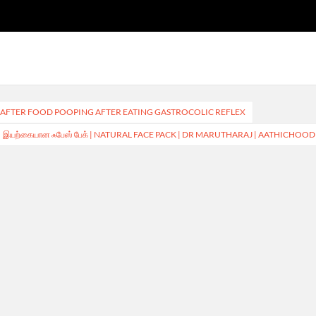
OTION AFTER FOOD POOPING AFTER EATING GASTROCOLIC REFLEX
இயற்கையான ஃபேஸ் பேக் | NATURAL FACE PACK | DR MARUTHARAJ | AATHICHOOD