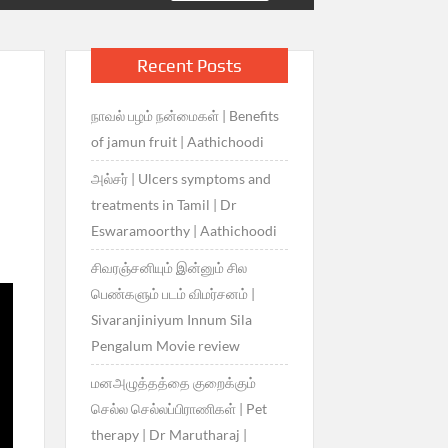
Recent Posts
நாவல் பழம் நன்மைகள் | Benefits
of jamun fruit | Aathichoodi
அல்சர் | Ulcers symptoms and
treatments in Tamil | Dr
Eswaramoorthy | Aathichoodi
சிவரஞ்சனியும் இன்னும் சில
பெண்களும் படம் விமர்சனம் |
Sivaranjiniyum Innum Sila
Pengalum Movie review
மனஅழுத்தத்தை குறைக்கும்
செல்ல செல்லப்பிராணிகள் | Pet
therapy | Dr Marutharaj |