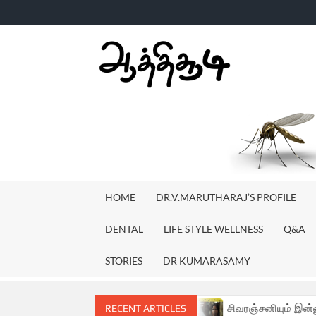
Skip
to
content
AATH
TV
HOME
DR.V.MARUTHARAJ’S PROFILE
DENTAL
LIFE STYLE WELLNESS
Q&A
STORIES
DR KUMARASAMY
swaramoorthy | Aathichoodi
சிவரஞ்சனியும் இன்னும் சில பெ
RECENT ARTICLES