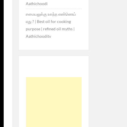
Aathichoodi
சமையலுக்கு உகந்த எண்ணெய்
எது ? | Best oil for cooking
purpose | refined oil myths |
Aathichooditv