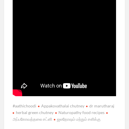
#aathichoodi
Appakovathalai chutney
dr marutharaj
herbal green chutney
Naturopathy food recipes
அப்பகோவத்தலை சட்னி
ஜலதோஷம் மற்றும் சளிக்கு