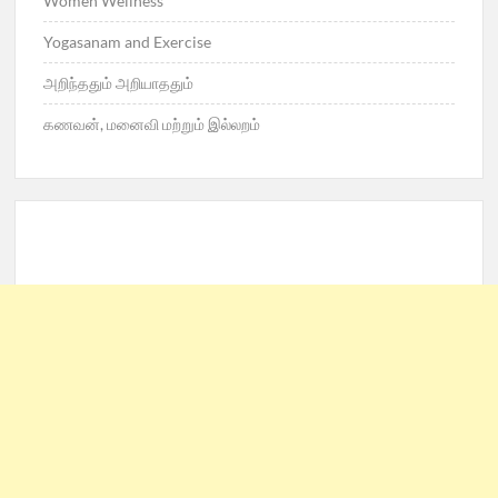
Women Wellness
Yogasanam and Exercise
அறிந்ததும் அறியாததும்
கணவன், மனைவி மற்றும் இல்லறம்