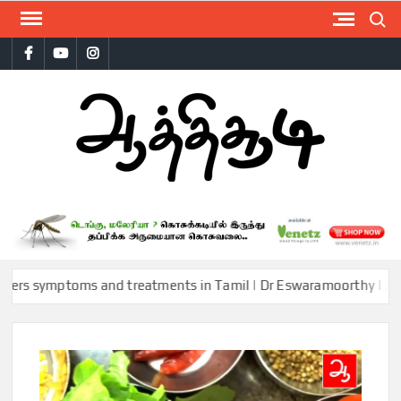
Skip
Search
to
Facebook
Youtube
Instagram
content
AAT
ymptoms and treatments in Tamil | Dr Eswaramoorthy | Aathichoo