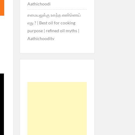
Aathichoodi
சமையலுக்கு உகந்த எண்ணெய்
எது ? | Best oil for cooking
purpose | refined oil myths |
Aathichooditv