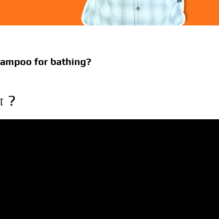
hampoo for bathing?
ா ?