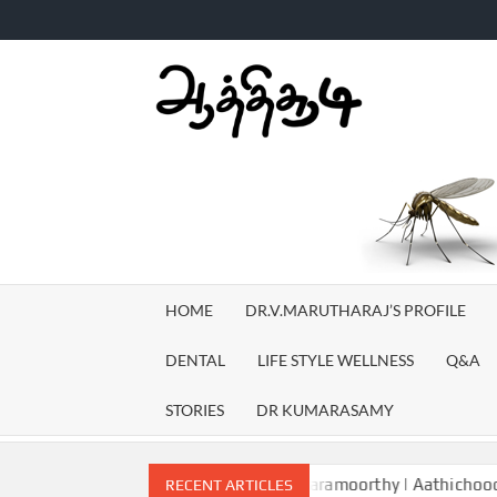
Skip
to
content
AATH
TV
HOME
DR.V.MARUTHARAJ’S PROFILE
DENTAL
LIFE STYLE WELLNESS
Q&A
STORIES
DR KUMARASAMY
 treatments in Tamil | Dr Eswaramoorthy | Aathichoodi
ச
RECENT ARTICLES