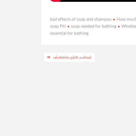
bad effects of soap and shampoo
How much 
soap PH
soap needed for bathing
Whether
essential for bathing
Post
பல் விளக்க குச்சி பயன்கள்
navigation