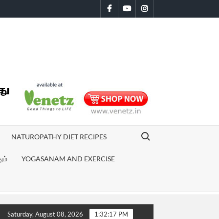
Facebook
Youtube
Instagram
Search for:
NATUROPATHY DIET RECIPES
ும்
YOGASANAM AND EXERCISE
yum Innum Sila Pengalum Movie review
மனஅழுத்தத்தை குறைக்கும் ச
Saturday, August 08, 2026
1:32:18 PM