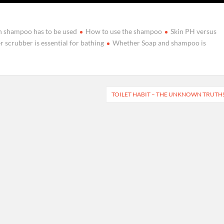
shampoo has to be used
How to use the shampoo
Skin PH versus
 scrubber is essential for bathing
Whether Soap and shampoo is
TOILET HABIT – THE UNKNOWN TRUTH