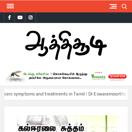
Skip
Search
to
Facebook
Youtube
Instagram
content
AAT
 symptoms and treatments in Tamil | Dr Eswaramoorthy | Aathicho