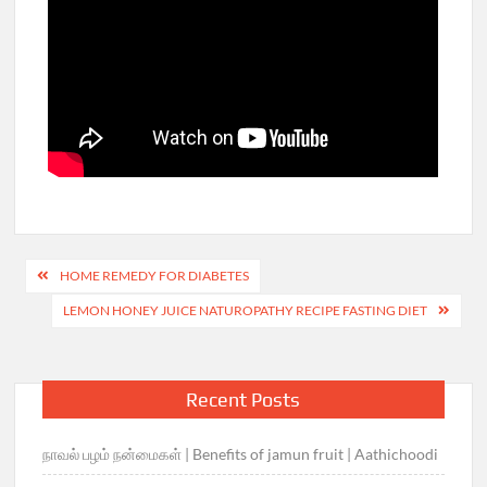
Post
HOME REMEDY FOR DIABETES
navigation
LEMON HONEY JUICE NATUROPATHY RECIPE FASTING DIET
Recent Posts
நாவல் பழம் நன்மைகள் | Benefits of jamun fruit | Aathichoodi